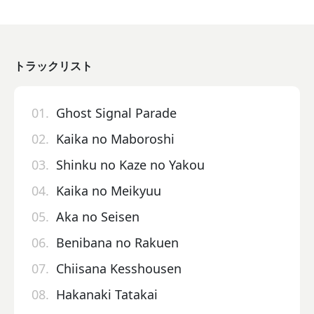
トラックリスト
01.
Ghost Signal Parade
02.
Kaika no Maboroshi
03.
Shinku no Kaze no Yakou
04.
Kaika no Meikyuu
05.
Aka no Seisen
06.
Benibana no Rakuen
07.
Chiisana Kesshousen
08.
Hakanaki Tatakai