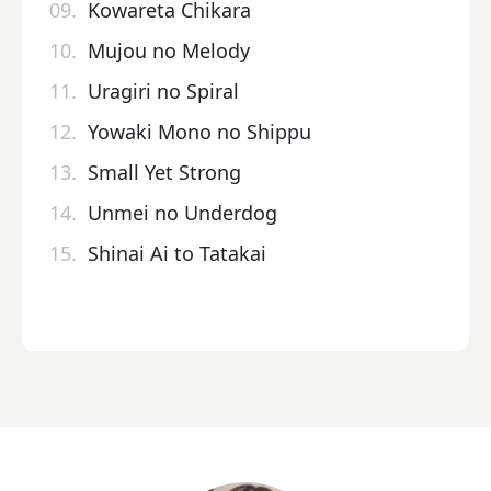
09.
Kowareta Chikara
10.
Mujou no Melody
11.
Uragiri no Spiral
12.
Yowaki Mono no Shippu
13.
Small Yet Strong
14.
Unmei no Underdog
15.
Shinai Ai to Tatakai