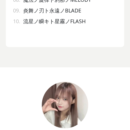
09.
炎舞ノ刃ト永遠ノBLADE
10.
流星ノ瞬キト星霧ノFLASH