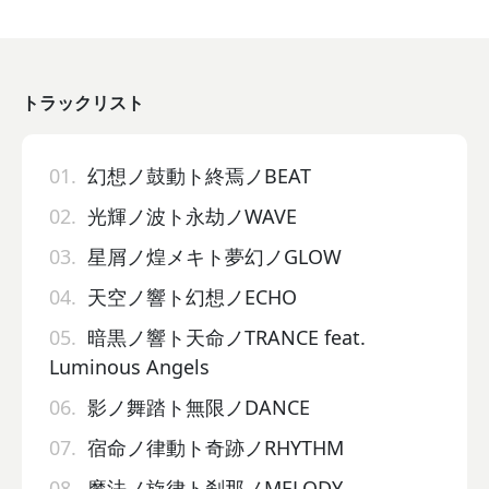
トラックリスト
01.
幻想ノ鼓動ト終焉ノBEAT
02.
光輝ノ波ト永劫ノWAVE
03.
星屑ノ煌メキト夢幻ノGLOW
04.
天空ノ響ト幻想ノECHO
05.
暗黒ノ響ト天命ノTRANCE feat.
Luminous Angels
06.
影ノ舞踏ト無限ノDANCE
07.
宿命ノ律動ト奇跡ノRHYTHM
08.
魔法ノ旋律ト刹那ノMELODY