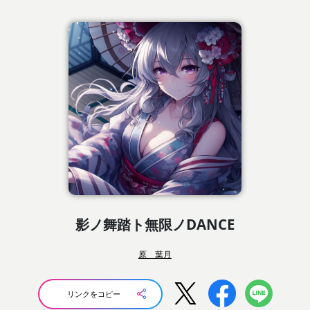
影ノ舞踏ト無限ノDANCE
原 葉月
リンクをコピー