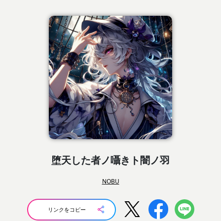
堕天した者ノ囁きト闇ノ羽
NOBU
リンクをコピー