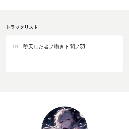
トラックリスト
01.
堕天した者ノ囁きト闇ノ羽