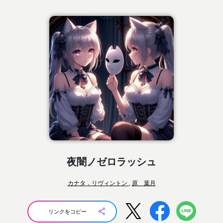
夜闇ノゼロラッシュ
カナタ．リヴィントン
,
原 葉月
リンクをコピー