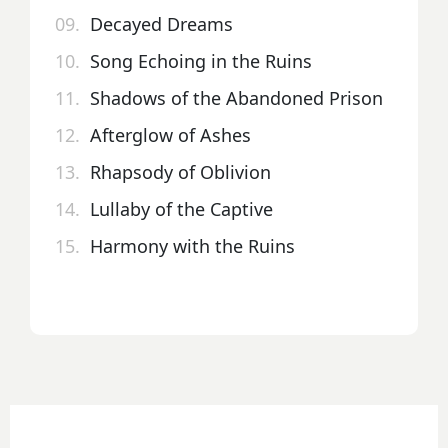
09.
Decayed Dreams
10.
Song Echoing in the Ruins
11.
Shadows of the Abandoned Prison
12.
Afterglow of Ashes
13.
Rhapsody of Oblivion
14.
Lullaby of the Captive
15.
Harmony with the Ruins