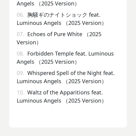
Angels （2025 Version）
06.
胸騒ギのナイトショック feat.
Luminous Angels （2025 Version）
07.
Echoes of Pure White （2025
Version）
08.
Forbidden Temple feat. Luminous
Angels （2025 Version）
09.
Whispered Spell of the Night feat.
Luminous Angels （2025 Version）
10.
Waltz of the Apparitions feat.
Luminous Angels （2025 Version）