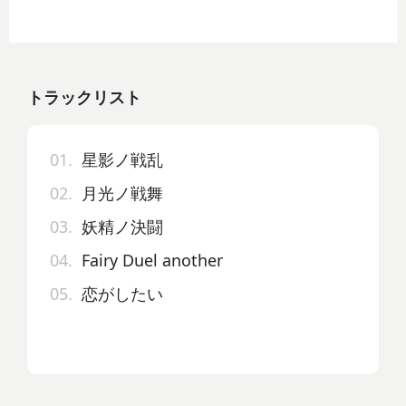
トラックリスト
01.
星影ノ戦乱
02.
月光ノ戦舞
03.
妖精ノ決闘
04.
Fairy Duel another
05.
恋がしたい