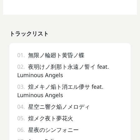
トラックリスト
01.
無限ノ輪廻ト黄昏ノ蝶
02.
夜明けノ刹那ト永遠ノ誓イ feat.
Luminous Angels
03.
煌メキノ焔ト消エル儚サ feat.
Luminous Angels
04.
星空ニ響ク焔ノメロディ
05.
煌メク夜ト夢花火
06.
星夜のシンフォニー