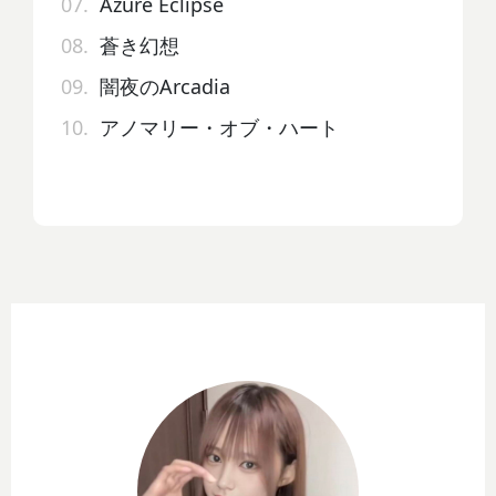
07.
Azure Eclipse
08.
蒼き幻想
09.
闇夜のArcadia
10.
アノマリー・オブ・ハート