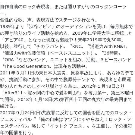
自作自演のロック表現者、または通りすがりのロックンローラ
ー。
個性的な歌、声、表現方法でステージを行なう。
1989年より「渋谷アピア」のオーディションを受け、毎月無休で
の弾き語りのライブ活動を始める。2009年に学芸大学に移転した
「アピア40」となった現在も継続中！来年2019年で丸30年。
以後、並行して〝チカラバンド〟〝KNC〟〝浦邉力with KN&T〟
〝浦邉力with佐藤信昭（ベースレスユニット）〟〝36時間〟
〝ORA〝などのバンド、ユニットを組み、活動。３ピースバンド
〝The Good Generation〟は現在も活動中。
2011年３月11日の東日本大震災、原発事故により、あらゆるデモ
や、抗議活動に参加。その中で脱原発テントで、表現者と市民運
動の人たちとのしゃべり場とする為に、2012年１月18日より
『After311～霞ヶ関の中心で愛を叫ぶ‼』を毎月第一、第三木曜日
で開催。2018年１月18日(木)第百四十五回の丸六年の最終回まで
続ける。
2017年９月24日(日)共謀罪に反対しての国会を囲んでのロック・
フェスティバル〝『俺の自由はヤツラにゃやらねえ！ロック・フ
ェスティバル』略して『イットク フェス』〟を主催し、その後毎
年の開催を行う。