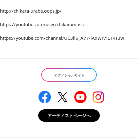
http://chikara-urabe.oops.jp/
https://youtube.com/user/chikaramusic
https://youtube.com/channel/UC3ll6_A77-lAxWr7iLTRT3w
オフィシャルサイト
アーティストページへ