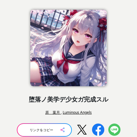
堕落ノ美学デ少女ガ完成スル
原 葉月
,
Luminous Angels
リンクをコピー