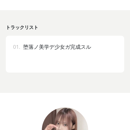
トラックリスト
01.
堕落ノ美学デ少女ガ完成スル