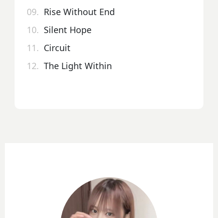
09.
Rise Without End
10.
Silent Hope
11.
Circuit
12.
The Light Within