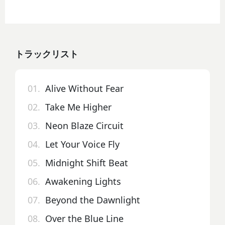
トラックリスト
01.
Alive Without Fear
02.
Take Me Higher
03.
Neon Blaze Circuit
04.
Let Your Voice Fly
05.
Midnight Shift Beat
06.
Awakening Lights
07.
Beyond the Dawnlight
08.
Over the Blue Line