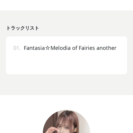
トラックリスト
01.
Fantasia☆Melodia of Fairies another