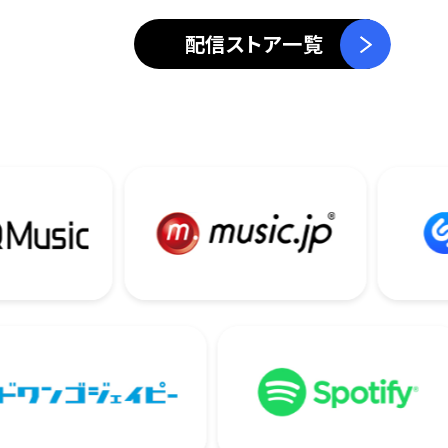
配信ストア一覧