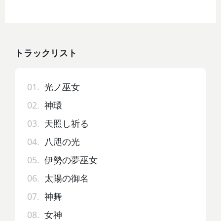
トラックリスト
01.
光ノ巫女
02.
神環
03.
天照し祈る
04.
八咫の光
05.
伊勢の夢巫女
06.
太陽の御名
07.
神舞
08.
女神