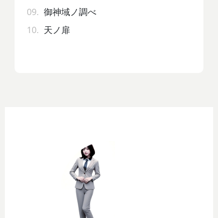
09.
御神域ノ調べ
10.
天ノ扉