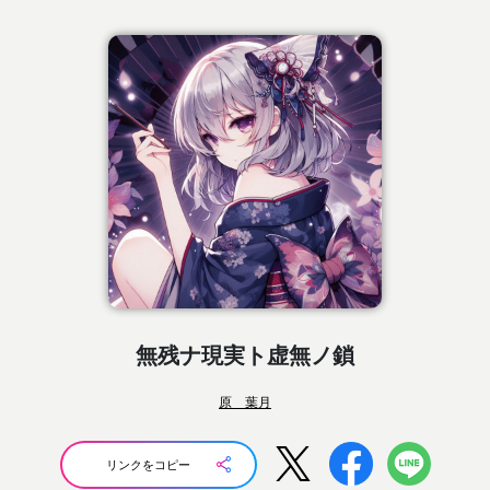
無残ナ現実ト虚無ノ鎖
原 葉月
リンクをコピー