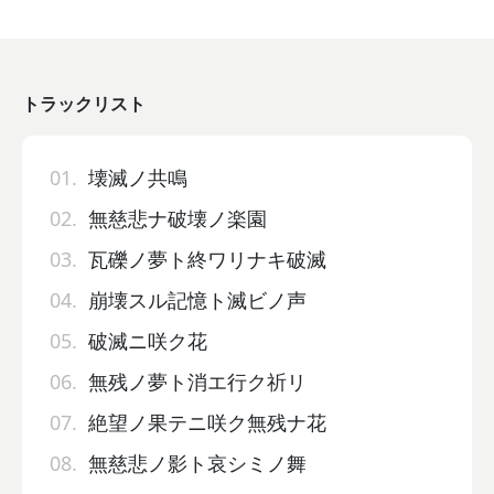
トラックリスト
01.
壊滅ノ共鳴
02.
無慈悲ナ破壊ノ楽園
03.
瓦礫ノ夢ト終ワリナキ破滅
04.
崩壊スル記憶ト滅ビノ声
05.
破滅ニ咲ク花
06.
無残ノ夢ト消エ行ク祈リ
07.
絶望ノ果テニ咲ク無残ナ花
08.
無慈悲ノ影ト哀シミノ舞