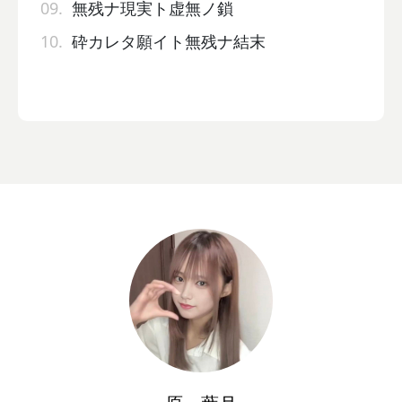
09.
無残ナ現実ト虚無ノ鎖
10.
砕カレタ願イト無残ナ結末