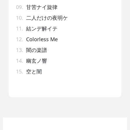
09.
甘苦ナイ旋律
10.
二人だけの夜明ケ
11.
結ンデ解イテ
12.
Colorless Me
13.
闇の楽譜
14.
幽玄ノ響
15.
空と闇