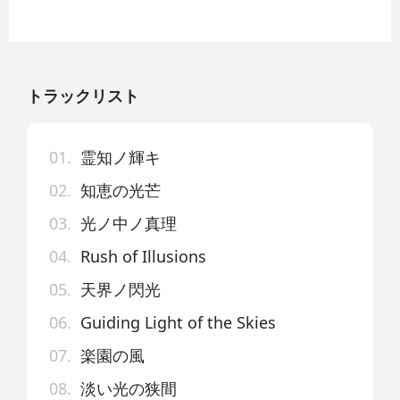
トラックリスト
01.
霊知ノ輝キ
02.
知恵の光芒
03.
光ノ中ノ真理
04.
Rush of Illusions
05.
天界ノ閃光
06.
Guiding Light of the Skies
07.
楽園の風
08.
淡い光の狭間