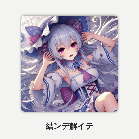
結ンデ解イテ