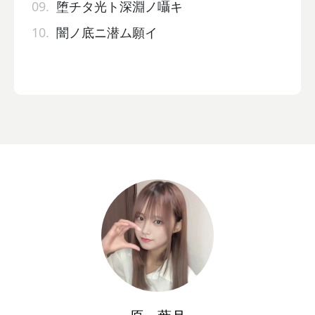
09.
堕チタ光ト深淵ノ囁キ
10.
闇ノ底ニ潜ム願イ