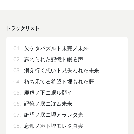
トラックリスト
01.
欠ケタパズルト未完ノ未来
02.
忘れられた記憶ト眠る声
03.
消え行く想いト見失われた未来
04.
朽ち果てる希望ト埋もれた夢
05.
廃虚ノ下ニ眠ル願イ
06.
記憶ノ底ニ沈ム未来
07.
絶望ノ底ニ埋メラレタ光
08.
忘却ノ淵ト埋モレタ真実