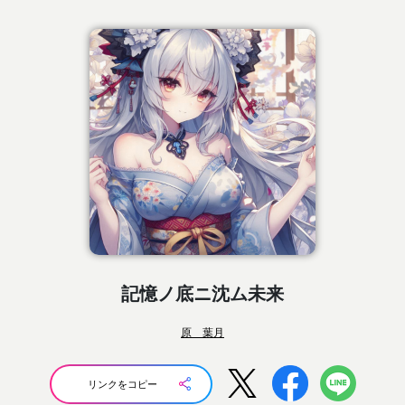
記憶ノ底ニ沈ム未来
原 葉月
リンクをコピー