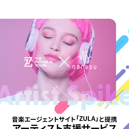
7
8
9
0