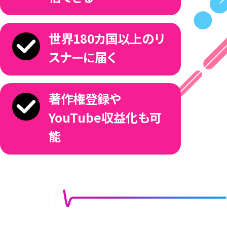
8
デジタルプロモーションやアーティストブランディ
ングにおいて大きな実績を残 しているZULAチー
ムと連携、強力で包括的なサポートを提供しま
9
世界180カ国以上のリ
す。
スナーに届く
※「ArtistSpike」は、キュレーターの判断によりサポートの
内容を設定させていただきます。
0
著作権登録や
「ArtistSpike」が提供するサポート
YouTube収益化も可
・楽曲のプレイリストインなどを後押しするサブ
能
ミット機能の利用
1
・デジタルプロモーションのサポート
・版権管理のサポート
・カバー動画の収益化サポート