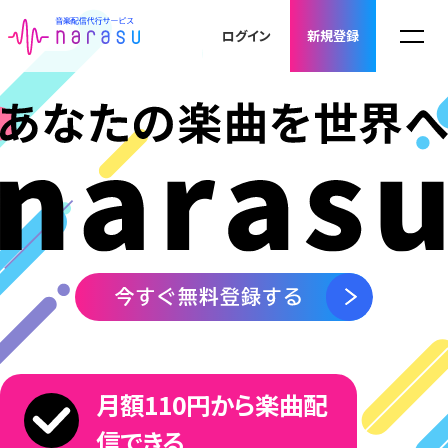
4
ログイン
新規登録
5
6
7
「ArtistSpike」は、「narasu」を利用するアーティ
月額110円から楽曲配
ストがより充実した音楽活動を 行えるようにする
ための、追加費用不要のサポートサービスです。
信できる