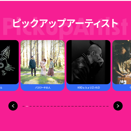
8
9
パスワードの人
KRD a.k.a UZi-KiD
ウワノソラ