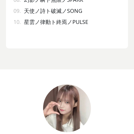
09.
天使ノ詩ト破滅ノSONG
10.
星雲ノ律動ト終焉ノPULSE