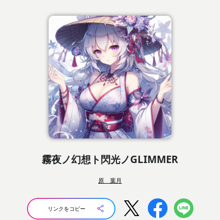
霧夜ノ幻想ト閃光ノGLIMMER
原 葉月
リンクをコピー