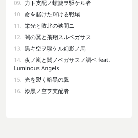
09.
力ト支配ノ螺旋ヲ駆ケル者
10.
命を賭けた輝ける戦場
11.
栄光と敗北の狭間ニ
12.
闇の翼と飛翔スルペガサス
13.
黒キ空ヲ駆ケル幻影ノ馬
14.
夜ノ嵐と闇ノペガサスノ調ベ feat.
Luminous Angels
15.
光を裂く暗黒の翼
16.
漆黒ノ空ヲ支配者