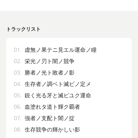
トラックリスト
01.
虚無ノ果テニ見エル運命ノ瞳
02.
栄光ノ刃ト闇ノ競争
03.
勝者ノ光ト敗者ノ影
04.
生存者ノ調ベト滅ビノ定メ
05.
鋭く光る牙と滅ビユク運命
06.
血塗れタ道ト輝ク覇者
07.
強者ノ支配ト闇ノ掟
08.
生存競争の輝かしい影