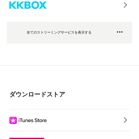
全てのストリーミングサービスを表示する
ダウンロードストア