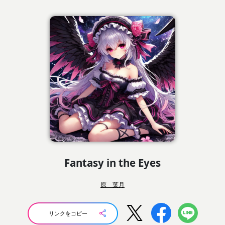
Fantasy in the Eyes
原 葉月
リンクをコピー