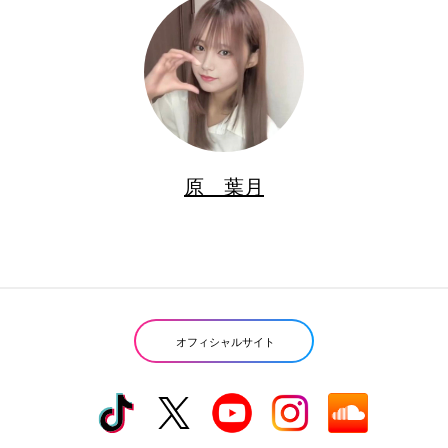
原 葉月
オフィシャルサイト