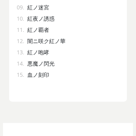
09.
紅ノ迷宮
10.
紅夜ノ誘惑
11.
紅ノ覇者
12.
闇ニ咲ク紅ノ華
13.
紅ノ咆哮
14.
悪魔ノ閃光
15.
血ノ刻印