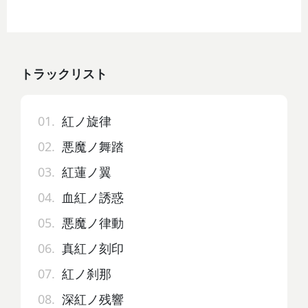
トラックリスト
01.
紅ノ旋律
02.
悪魔ノ舞踏
03.
紅蓮ノ翼
04.
血紅ノ誘惑
05.
悪魔ノ律動
06.
真紅ノ刻印
07.
紅ノ刹那
08.
深紅ノ残響