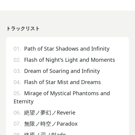
トラックリスト
01.
Path of Star Shadows and Infinity
02.
Flash of Night's Light and Moments
03.
Dream of Soaring and Infinity
04.
Flash of Star Mist and Dreams
05.
Mirage of Mystical Phantoms and
Eternity
06.
絶望ノ夢幻ノReverie
07.
無限ノ時空ノParadox
08.
終焉ノ刃ノBlade