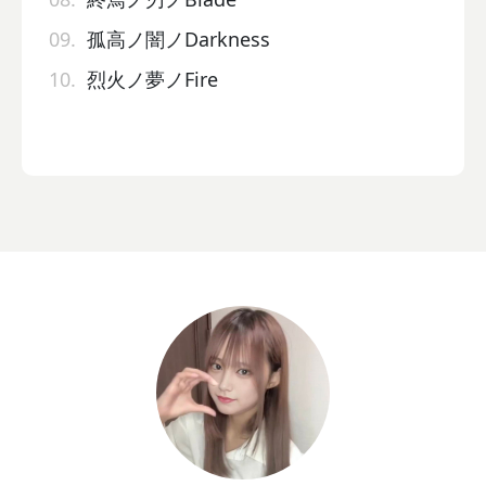
09.
孤高ノ闇ノDarkness
10.
烈火ノ夢ノFire