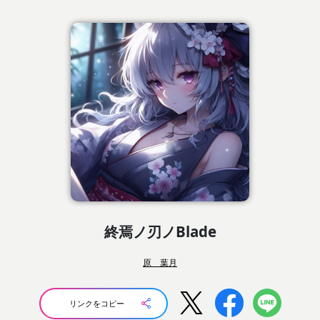
終焉ノ刃ノBlade
原 葉月
リンクをコピー