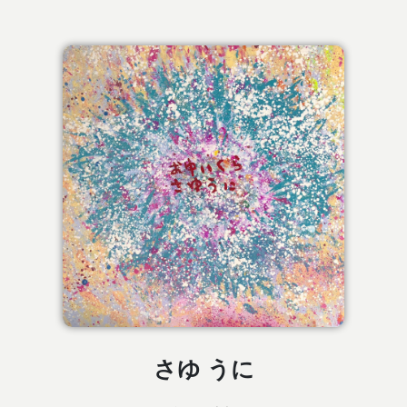
さゆ うに