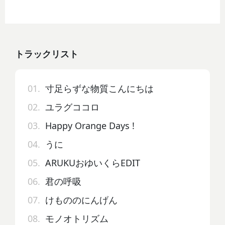
トラックリスト
01.
寸足らずな物質こんにちは
02.
ユラグココロ
03.
Happy Orange Days !
04.
うに
05.
ARUKUおゆいくらEDIT
06.
君の呼吸
07.
けもののにんげん
08.
モノオトリズム