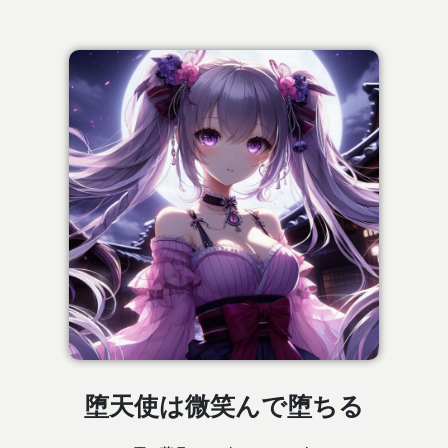
堕天使は微笑んで堕ちる