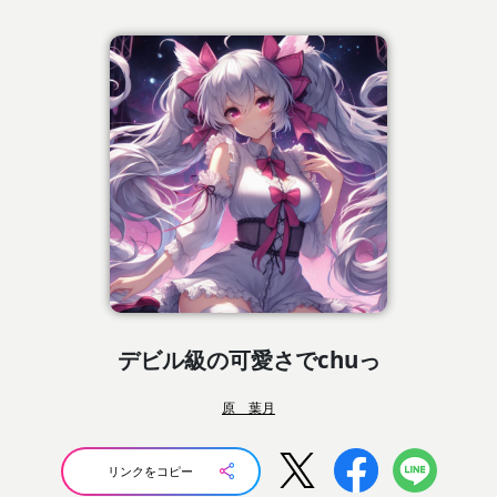
デビル級の可愛さでchuっ
原 葉月
リンクをコピー