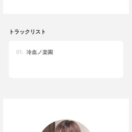
トラックリスト
01.
冷血ノ楽園