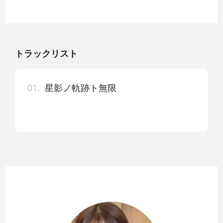
トラックリスト
01.
星影ノ軌跡ト無限