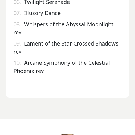
06.
Twilight Serenade
07.
Illusory Dance
08.
Whispers of the Abyssal Moonlight
rev
09.
Lament of the Star-Crossed Shadows
rev
10.
Arcane Symphony of the Celestial
Phoenix rev