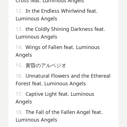
Cross feat. Luminous Angels
12.
In the Endless Whirlwind feat.
Luminous Angels
13.
the Coldly Shining Darkness feat.
Luminous Angels
14.
Wings of Fallen feat. Luminous
Angels
15.
黄昏のアルペジオ
16.
Unnatural Flowers and the Ethereal
Forest feat. Luminous Angels
17.
Captive Light feat. Luminous
Angels
18.
The Fall of the Fallen Angel feat.
Luminous Angels