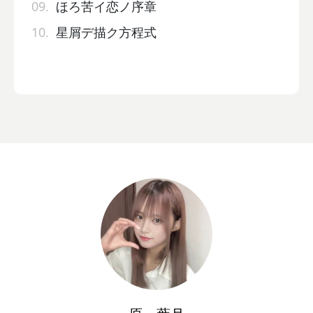
09.
ほろ苦イ恋ノ序章
10.
星屑デ描ク方程式