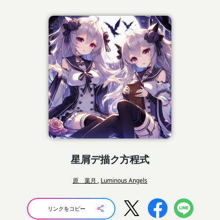
星屑デ描ク方程式
原 葉月
,
Luminous Angels
リンクをコピー