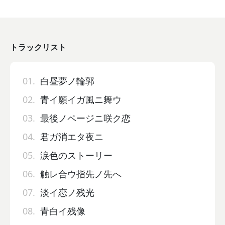
トラックリスト
01.
白昼夢ノ輪郭
02.
青イ願イガ風ニ舞ウ
03.
最後ノページニ咲ク恋
04.
君ガ消エタ夜ニ
05.
涙色のストーリー
06.
触レ合ウ指先ノ先へ
07.
淡イ恋ノ残光
08.
青白イ残像