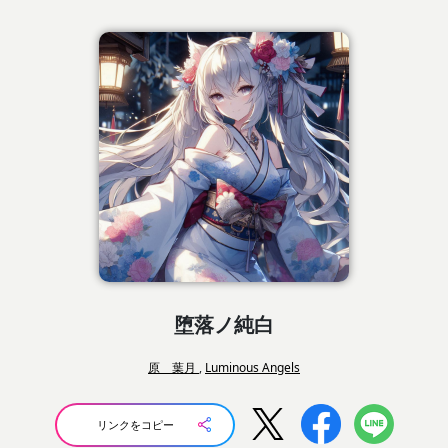
堕落ノ純白
原 葉月
,
Luminous Angels
リンクをコピー