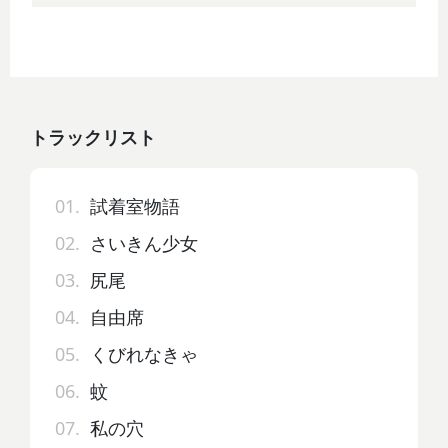
トラックリスト
01.
試着室物語
02.
さいきん少女
03.
尻尾
04.
自由席
05.
くびれなきゃ
06.
蚊
07.
私の穴