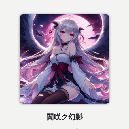
闇咲ク幻影