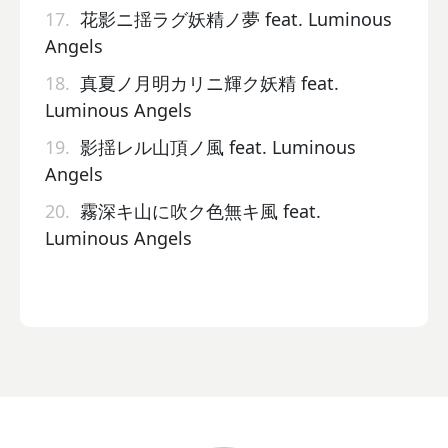
17.
花影ニ揺ラグ妖精ノ夢 feat. Luminous
Angels
18.
真夏ノ月明カリニ輝ク妖精 feat.
Luminous Angels
19.
影揺レル山頂ノ風 feat. Luminous
Angels
20.
霧深キ山に吹ク色無キ風 feat.
Luminous Angels