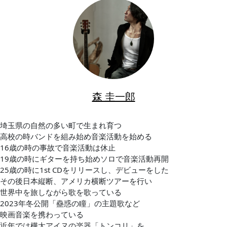
森 圭一郎
埼玉県の自然の多い町で生まれ育つ
高校の時バンドを組み始め音楽活動を始める
16歳の時の事故で音楽活動は休止
19歳の時にギターを持ち始めソロで音楽活動再開
25歳の時に1st CDをリリースし、デビューをした
その後日本縦断、アメリカ横断ツアーを行い
世界中を旅しながら歌を歌っている
2023年冬公開「蠱惑の瞳」の主題歌など
映画音楽を携わっている
近年では樺太アイヌの楽器「トンコリ」を