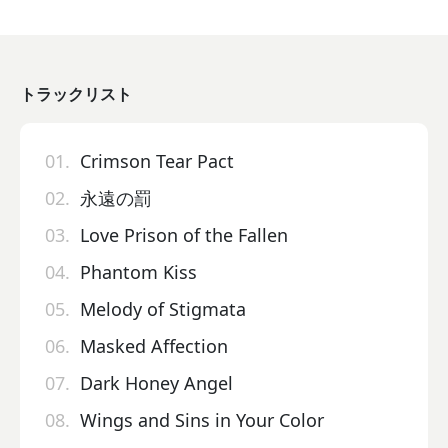
トラックリスト
01.
Crimson Tear Pact
02.
永遠の罰
03.
Love Prison of the Fallen
04.
Phantom Kiss
05.
Melody of Stigmata
06.
Masked Affection
07.
Dark Honey Angel
08.
Wings and Sins in Your Color