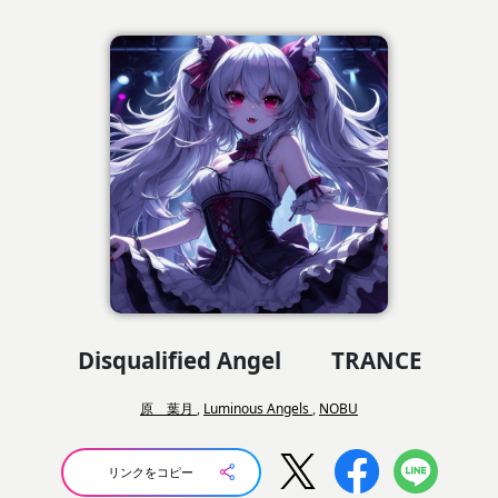
Disqualified Angel TRANCE
原 葉月
,
Luminous Angels
,
NOBU
リンクをコピー