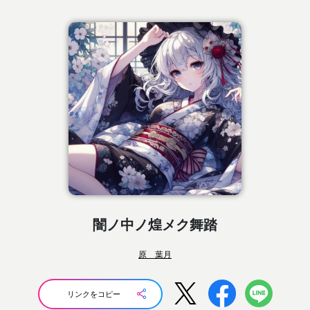
闇ノ中ノ煌メク舞踏
原 葉月
リンクをコピー