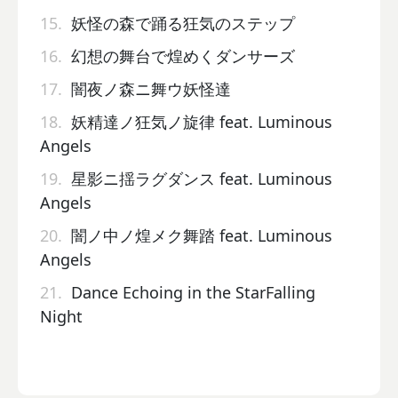
15.
妖怪の森で踊る狂気のステップ
16.
幻想の舞台で煌めくダンサーズ
17.
闇夜ノ森ニ舞ウ妖怪達
18.
妖精達ノ狂気ノ旋律 feat. Luminous
Angels
19.
星影ニ揺ラグダンス feat. Luminous
Angels
20.
闇ノ中ノ煌メク舞踏 feat. Luminous
Angels
21.
Dance Echoing in the StarFalling
Night