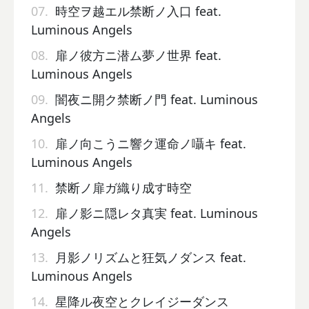
07.
時空ヲ越エル禁断ノ入口 feat.
Luminous Angels
08.
扉ノ彼方ニ潜ム夢ノ世界 feat.
Luminous Angels
09.
闇夜ニ開ク禁断ノ門 feat. Luminous
Angels
10.
扉ノ向こうニ響ク運命ノ囁キ feat.
Luminous Angels
11.
禁断ノ扉ガ織り成す時空
12.
扉ノ影ニ隠レタ真実 feat. Luminous
Angels
13.
月影ノリズムと狂気ノダンス feat.
Luminous Angels
14.
星降ル夜空とクレイジーダンス