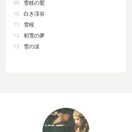
09.
雪枝の鷲
10.
白き渓谷
11.
雪桜
12.
初雪の夢
13.
雪の涙