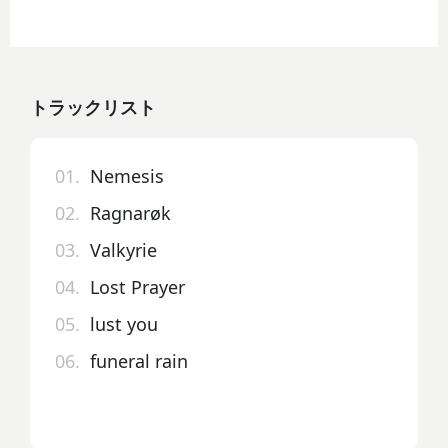
トラックリスト
01.
Nemesis
02.
Ragnarøk
03.
Valkyrie
04.
Lost Prayer
05.
lust you
06.
funeral rain