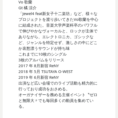
Vo 歌蘭
Gt 橘 涼介
「Jewel4 feat新女子十二楽坊」など、様々な
プロジェクトを渡り歩いてきたVo歌蘭を中心
に結成された。音楽大学声楽科卒のパワフル
で伸びやかなヴォーカルと、ロックが主体で
ありながら、エレクトロニカ、ゴシックな
ど、ジャンルを特定せず、激しさの中にどこ
か哀愁漂うサウンドが持ち味
これまでに10枚のシングル
3枚のアルバムをリリース
2017 年 8月新宿 ReNY
2018 年 5月 TSUTAYA O-WEST
2019 年 6月新宿 ReNY
出演など広い会場でのライブ活動も精力的に
行っており成功をおさめる。
オーガナイザーを務める主催イベント〝ゼロ
と無限大〃でも毎回多くの動員を集めてい
る。