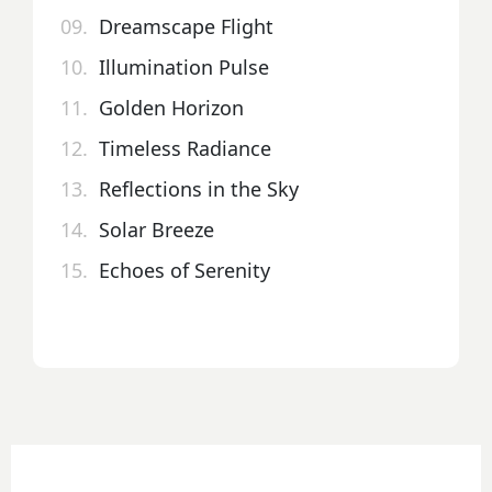
09.
Dreamscape Flight
10.
Illumination Pulse
11.
Golden Horizon
12.
Timeless Radiance
13.
Reflections in the Sky
14.
Solar Breeze
15.
Echoes of Serenity