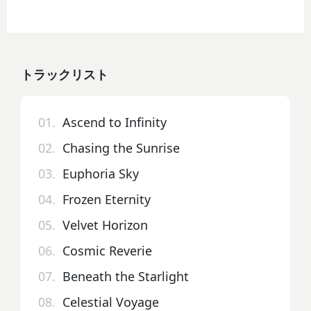
トラックリスト
01.
Ascend to Infinity
02.
Chasing the Sunrise
03.
Euphoria Sky
04.
Frozen Eternity
05.
Velvet Horizon
06.
Cosmic Reverie
07.
Beneath the Starlight
08.
Celestial Voyage