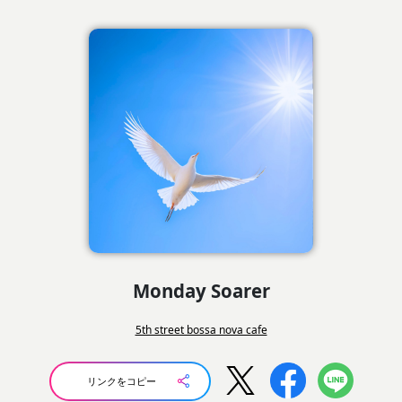
Monday Soarer
5th street bossa nova cafe
リンクをコピー