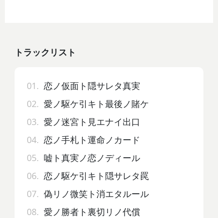
トラックリスト
01.
恋ノ仮面ト隠サレタ真実
02.
愛ノ駆ケ引キト最後ノ賭ケ
03.
愛ノ迷宮ト見エナイ出口
04.
恋ノ手札ト運命ノカード
05.
嘘ト真実ノ恋ノディール
06.
恋ノ駆ケ引キト隠サレタ罠
07.
偽リノ微笑ト消エタルール
08.
愛ノ勝者ト裏切リノ代償