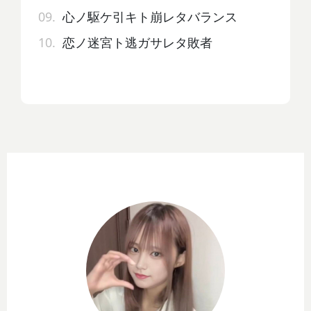
09.
心ノ駆ケ引キト崩レタバランス
10.
恋ノ迷宮ト逃ガサレタ敗者