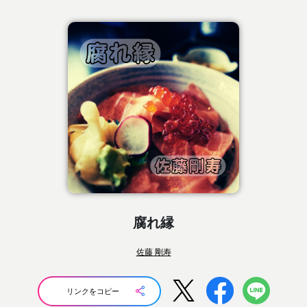
腐れ縁
佐藤 剛寿
リンクをコピー