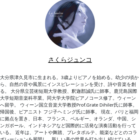
さくらジュンコ
大分県津久見市に生まれる。3歳よりピアノを始める。幼少の頃か
ら、自然の音や風景にインスピレーションを受け、詩や音楽を創
る。 大分県立芸術短期大学教授、釈迦郡誠氏に師事。鹿児島国際
大学短期音楽科卒業。同大学大学院ピアノコース修了。ウィーン
へ留学。 ウィーン国立音楽大学教授Prof.Grate Dihiler氏に師事。
帰国後、ピアニスト フジ子ヘミング氏に師事。 現在、パリと福岡
に拠点を置き、日本、フランス、ベルギー、オランダ、中国、シ
ンガポール、インドネシアなど国際的に活発な演奏活動を行って
いる。 近年は、アートや舞踏、プレタポルテ、能楽などとのコラ
ボレーションを展開し、新しい美の世界を打ち出し続けている。