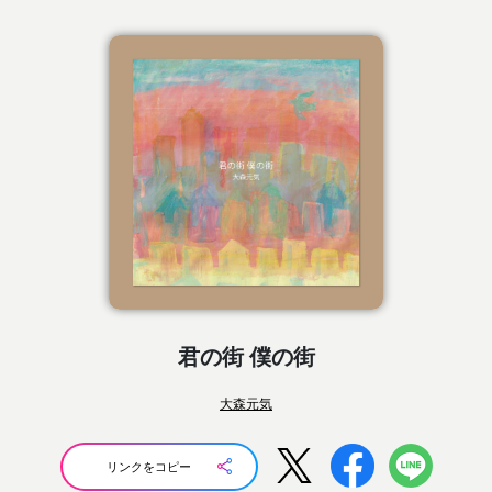
君の街 僕の街
大森元気
リンクをコピー