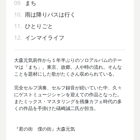
09.
まち
10.
雨は降りバスは行く
11.
ひとりごと
12.
インマイライフ
大森元気前作から１年半ぶりのソロアルバムのテー
マは「まち」。東京、故郷、人や時の流れ。そんな
ことを題材にした歌がたくさん収められている。
完全セルフ演奏、セルフ録音が続いていた中、久々
にゲストミュージシャンを迎えての作品となった。
またミックス・マスタリングを残像カフェ時代の多
くの作品を手掛けた礒崎誠二氏が担当。
『君の街 僕の街』大森元気