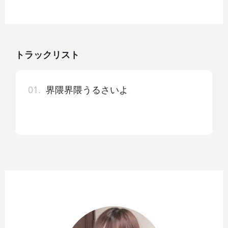
トラックリスト
01.
界隈界隈うるさいよ