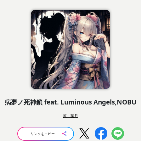
病夢ノ死神鎖 feat. Luminous Angels,NOBU
原 葉月
リンクをコピー