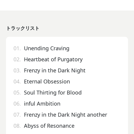
トラックリスト
01.
Unending Craving
02.
Heartbeat of Purgatory
03.
Frenzy in the Dark Night
04.
Eternal Obsession
05.
Soul Thirting for Blood
06.
inful Ambition
07.
Frenzy in the Dark Night another
08.
Abyss of Resonance