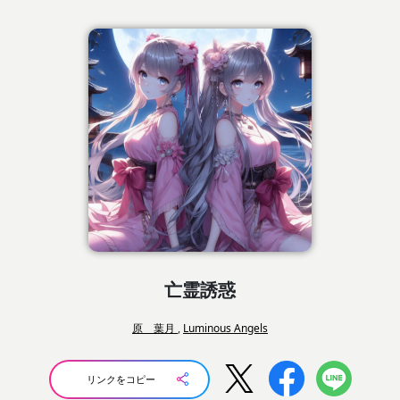
亡霊誘惑
原 葉月
,
Luminous Angels
リンクをコピー