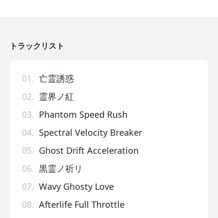
トラックリスト
01.
亡霊誘惑
02.
霊界ノ紅
03.
Phantom Speed Rush
04.
Spectral Velocity Breaker
05.
Ghost Drift Acceleration
06.
黒霊ノ祈リ
07.
Wavy Ghosty Love
08.
Afterlife Full Throttle